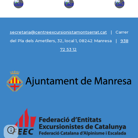
secretaria@centreexcursionistamontserrat.cat
| Carrer
del Pla dels Ametllers, 32, local 1, 08242 Manresa |
938
72 53 12