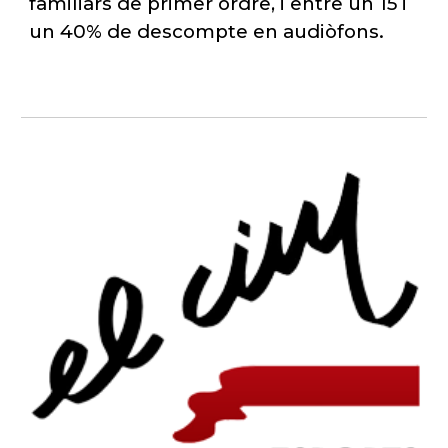
familiars de primer ordre, i entre un 15 i
un 40% de descompte en audiòfons.