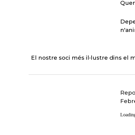
Quera
Depen
n'ani
El nostre soci més il·lustre dins el 
Repor
Febr