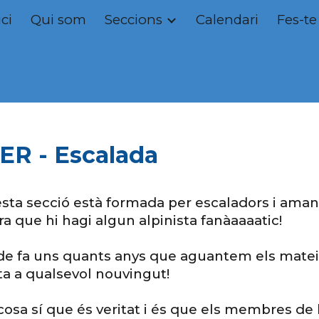
ici
Qui som
Seccions
Calendari
Fes-te
ip to main content
Skip to navigat
ER - Escalada
sta secció està formada per escaladors i aman
a que hi hagi algun alpinista fanàaaaatic!
e fa uns quants anys que aguantem els mateixos
ta a qualsevol nouvingut!
cosa sí que és veritat i és que els membres de