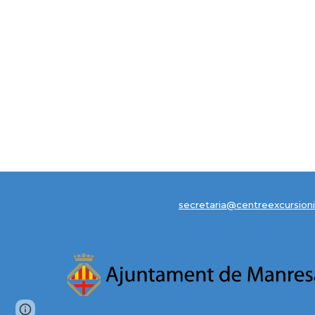
secretaria@centreexcursioni
Page
Google Sites
Report abuse