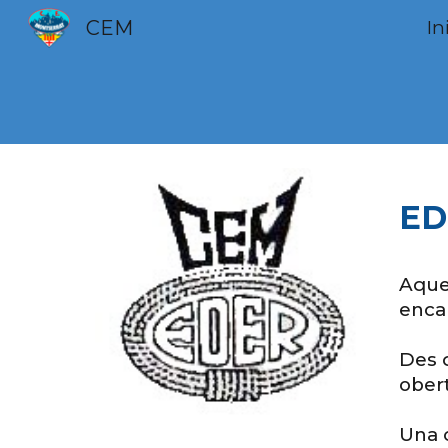
CEM
In
Sk
ED
Aque
encar
Des d
ober
Una 