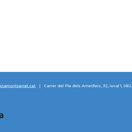
stamontserrat.cat
| Carrer del Pla dels Ametllers, 32, local 1,