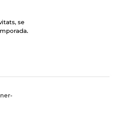
itats, se
temporada.
ener-