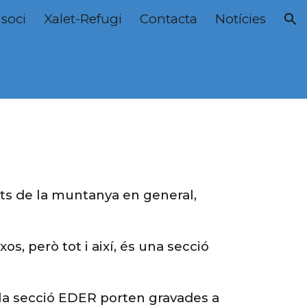
 soci
Xalet-Refugi
Contacta
Notícies
ion
ts de la muntanya en general,
, però tot i així, és una secció
 la secció EDER porten gravades a