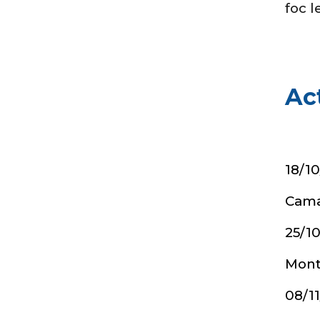
foc 
Ac
18/1
Camar
25/1
Monts
08/1