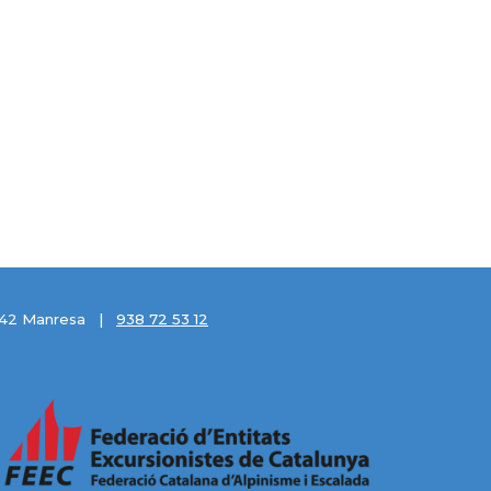
 08242 Manresa |
938 72 53 12