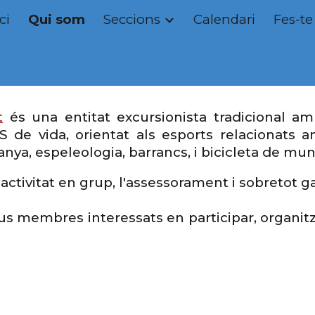
ci
Qui som
Seccions
Calendari
Fes-te
ip to main content
Skip to navigat
t
és una entitat excursionista tradicional amb
 de vida,
orientat als esports relacionats 
nya, espeleologia, barrancs, i bicicleta de mu
 l'activitat en grup, l'assessorament i sobretot g
membres interessats en participar, organitzar 