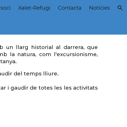
 soci
Xalet-Refugi
Contacta
Notícies
ion
 un llarg historial al darrera, que
amb la natura, com l'excursionisme,
ntanya
.
audir del temps lliure.
i gaudir de totes les les activitats