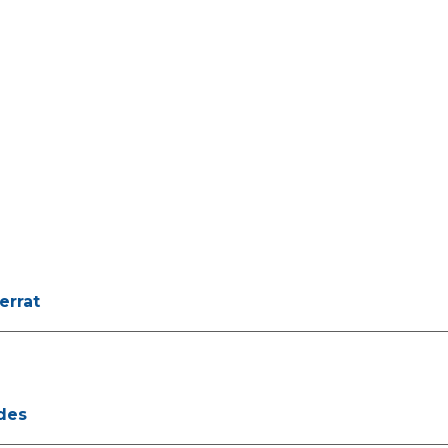
errat
ades