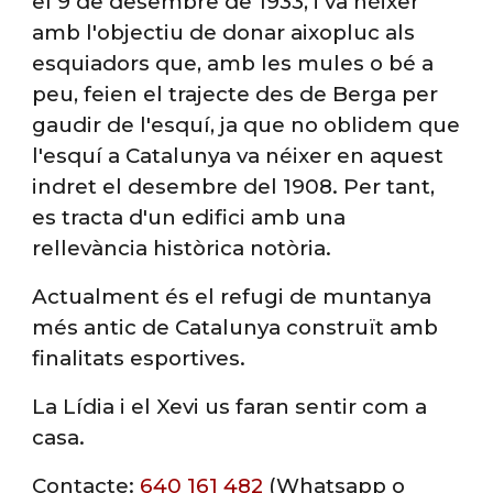
el 9 de desembre de 1933, i va néixer
amb l'objectiu de donar aixopluc als
esquiadors que, amb les mules o bé a
peu, feien el trajecte des de Berga per
gaudir de l'esquí, ja que no oblidem que
l'esquí a Catalunya va néixer en aquest
indret el desembre del 1908. Per tant,
es tracta d'un edifici amb una
rellevància històrica notòria.
Actualment és el refugi de muntanya
més antic de Catalunya construït amb
finalitats esportives.
La Lídia i el Xevi us faran sentir com a
casa.
Contacte:
640 161 482
(Whatsapp o